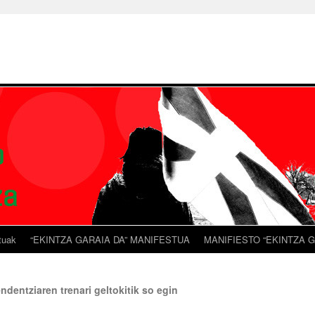
tuak
“EKINTZA GARAIA DA” MANIFESTUA
MANIFIESTO “EKINTZA G
ndentziaren trenari geltokitik so egin