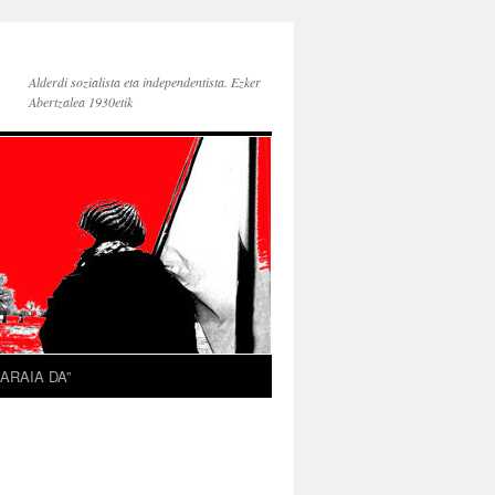
Alderdi sozialista eta independentista. Ezker
Abertzalea 1930etik
ARAIA DA”