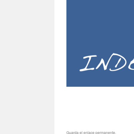
Guarda el
enlace permanente
.