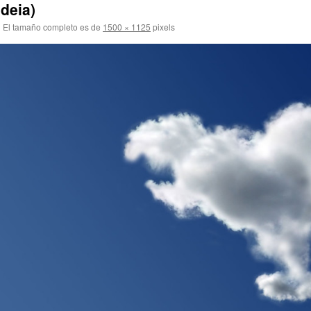
deia)
|
El tamaño completo es de
1500 × 1125
pixels