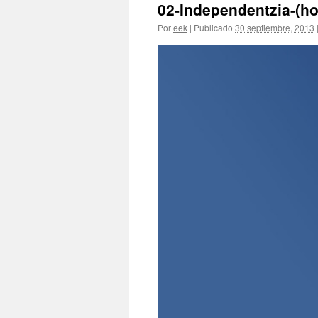
02-Independentzia-(ho
Por
eek
|
Publicado
30 septiembre, 2013