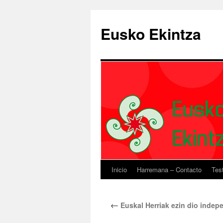
Eusko Ekintza
Inicio
Harremana – Contacto
Tes
←
Euskal Herriak ezin dio indepe