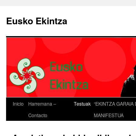
Eusko Ekintza
Inicio
Harremana –
Testuak
“EKINTZA GARAIA 
Contacto
MANIFESTUA