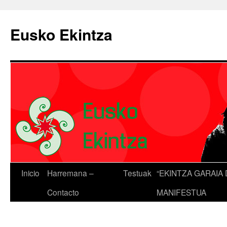
Eusko Ekintza
Inicio
Harremana –
Testuak
“EKINTZA GARAIA 
Contacto
MANIFESTUA