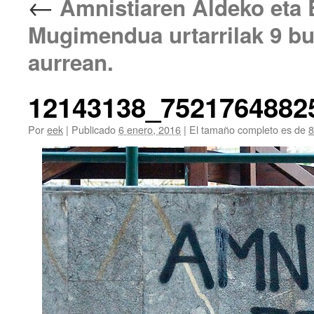
←
Amnistiaren Aldeko eta 
Mugimendua urtarrilak 9 bu
aurrean.
12143138_7521764882
Por
eek
|
Publicado
6 enero, 2016
|
El tamaño completo es de
8