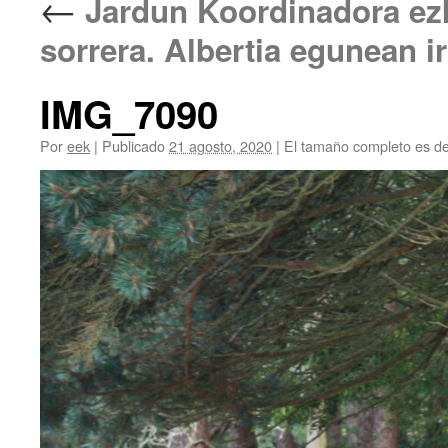
←
Jardun Koordinadora ezk
sorrera. Albertia egunean i
IMG_7090
Por
eek
|
Publicado
21 agosto, 2020
|
El tamaño completo es d