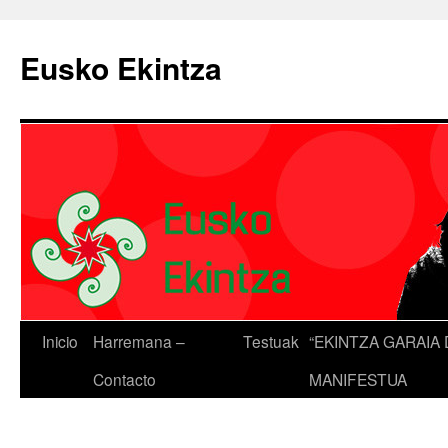
Eusko Ekintza
Inicio
Harremana –
Testuak
“EKINTZA GARAIA 
Contacto
MANIFESTUA