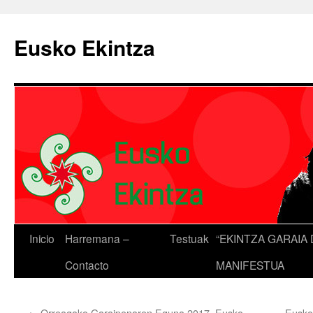
Eusko Ekintza
Inicio
Harremana –
Testuak
“EKINTZA GARAIA 
Contacto
MANIFESTUA
←
Orreagako Garaipenaren Eguna 2017. Eusko
Eusko 