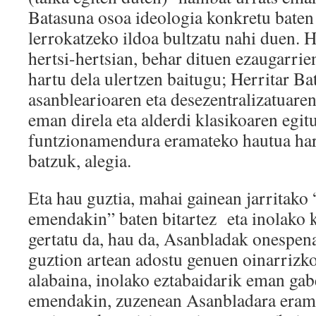
Batasuna osoa ideologia konkretu baten
lerrokatzeko ildoa bultzatu nahi duen. H
hertsi-hertsian, behar dituen ezaugarri
hartu dela ulertzen baitugu; Herritar Ba
asanblearioaren eta desezentralizatuare
eman direla eta alderdi klasikoaren egitu
funtzionamendura eramateko hautua har
batzuk, alegia.
Eta hau guztia, mahai gainean jarritak
emendakin” baten bitartez eta inolako 
gertatu da, hau da, Asanbladak onesp
guztion artean adostu genuen oinarrizk
alabaina, inolako eztabaidarik eman ga
emendakin, zuzenean Asanbladara erama