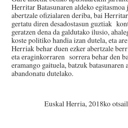
Herritar Batasunaren aldeko egitasmoa j
abertzale ofizialaren deriba, bai Herrit
gertatu diren desadostasun guztiak kont
geratzen dena da galdutako ilusio, ahale
koste politiko handia izan dutela, eta ar
Herriak behar duen ezker abertzale berri
eta eraginkorraren sorrera behar den b
eramango gaituela, batzuk batasunaren 
abandonatu dutelako.
Euskal Herria, 2018ko otsai