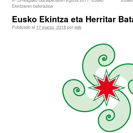
Ekintzaren balorazioa
Eusko Ekintza eta Herritar Ba
Publicado el
17 marzo, 2018
por
eek