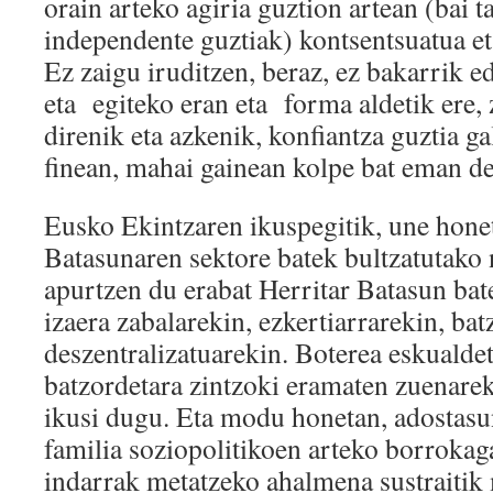
orain arteko agiria guztion artean (bai ta
independente guztiak) kontsentsuatua et
Ez zaigu iruditzen, beraz, ez bakarrik ed
eta egiteko eran eta forma aldetik ere, 
direnik eta azkenik, konfiantza guztia g
finean, mahai gainean kolpe bat eman de
Eusko Ekintzaren ikuspegitik, une honet
Batasunaren sektore batek bultzatutako 
apurtzen du erabat Herritar Batasun bat
izaera zabalarekin, ezkertiarrarekin, bat
deszentralizatuarekin. Boterea eskualdet
batzordetara zintzoki eramaten zuenarek
ikusi dugu. Eta modu honetan, adostasun
familia soziopolitikoen arteko borrokaga
indarrak metatzeko ahalmena sustraitik