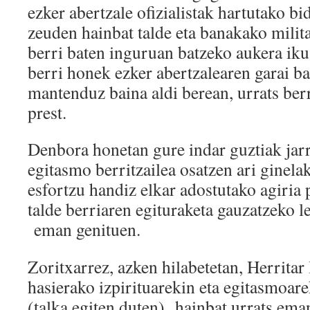
ezker abertzale ofizialistak hartutako bi
zeuden hainbat talde eta banakako milita
berri baten inguruan batzeko aukera iku
berri honek ezker abertzalearen garai ba
mantenduz baina aldi berean, urrats ber
prest.
Denbora honetan gure indar guztiak jarr
egitasmo berritzailea osatzen ari ginela
esfortzu handiz elkar adostutako agiria 
talde berriaren egituraketa gauzatzeko 
eman genituen.
Zoritxarrez, azken hilabetetan, Herritar
hasierako izpirituarekin eta egitasmoar
(talka egiten duten) hainbat urrats eman