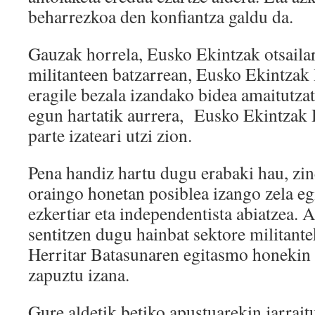
beharrezkoa den konfiantza galdu da.
Gauzak horrela, Eusko Ekintzak otsaila
militanteen batzarrean, Eusko Ekintzak
eragile bezala izandako bidea amaitutza
egun hartatik aurrera, Eusko Ekintzak 
parte izateari utzi zion.
Pena handiz hartu dugu erabaki hau, zin
oraingo honetan posiblea izango zela egi
ezkertiar eta independentista abiatzea. A
sentitzen dugu hainbat sektore militant
Herritar Batasunaren egitasmo honekin 
zapuztu izana.
Gure aldetik betiko apustuarekin jarrai