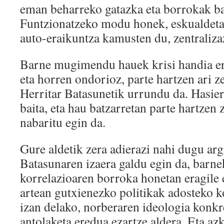
eman beharreko gatazka eta borrokak ba
Funtzionatzeko modu honek, eskualdeta
auto-eraikuntza kamusten du, zentralizaz
Barne mugimendu hauek krisi handia e
eta horren ondorioz, parte hartzen ari z
Herritar Batasunetik urrundu da. Hasier
baita, eta hau batzarretan parte hartzen
nabaritu egin da.
Gure aldetik zera adierazi nahi dugu argi
Batasunaren izaera galdu egin da, barne
korrelazioaren borroka honetan eragile e
artean gutxienezko politikak adosteko 
izan delako, norberaren ideologia konkr
antolaketa eredua ezartze aldera. Eta az