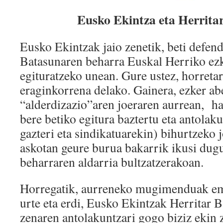
Eusko Ekintza eta Herrita
Eusko Ekintzak jaio zenetik, beti defend
Batasunaren beharra Euskal Herriko ezk
egituratzeko unean. Gure ustez, horreta
eraginkorrena delako. Gainera, ezker ab
“alderdizazio”aren joeraren aurrean, ha
bere betiko egitura baztertu eta antolak
gazteri eta sindikatuarekin) bihurtzeko 
askotan geure burua bakarrik ikusi dug
beharraren aldarria bultzatzerakoan.
Horregatik, aurreneko mugimenduak ema
urte eta erdi, Eusko Ekintzak Herritar 
zenaren antolakuntzari gogo biziz ekin 