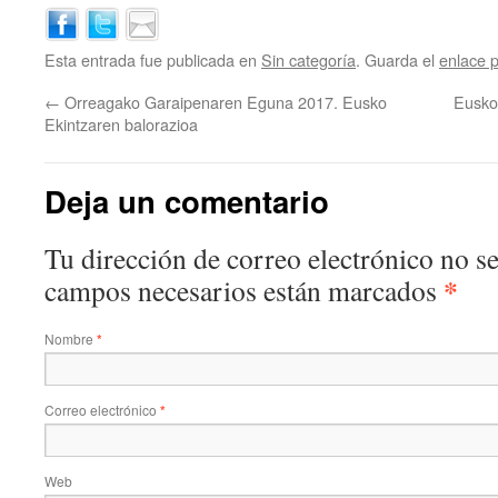
Esta entrada fue publicada en
Sin categoría
. Guarda el
enlace 
←
Orreagako Garaipenaren Eguna 2017. Eusko
Eusko 
Ekintzaren balorazioa
Deja un comentario
Tu dirección de correo electrónico no s
*
campos necesarios están marcados
Nombre
*
Correo electrónico
*
Web