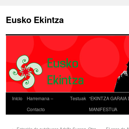
Eusko Ekintza
Inicio
Harremana –
Testuak
“EKINTZA GARAIA 
Contacto
MANIFESTUA
←
Estación de autobuses Adolfo Suarez. Otra
El caso de A