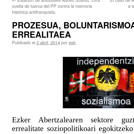
vuelta de tuerca del PP contra la memoria
a l
histórica antifranquista.
PROZESUA, BOLUNTARISMOA
ERREALITAEA
Publicado el
2 abril, 2014
por
eek
Ezker Abertzalearen sektore guz
errealitate soziopolitikoari egokitzek