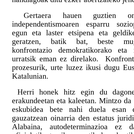
Gertaera hauen guztien ondo
independentismoaren esparru soziop
egun eta laster etsipena eta geldik
geratzen, batik bat, beste mu
konfrontazio demokratikorako eta 
urratsik eman ez direlako.
Konfront
prozesurik, urte luzez ikusi dugu Eu
Katalunian.
Herri honek hitz egin du dagonek
erakundeetan eta kaleetan. Mintzo da
eskubidea bete nahi duela esan 
gauzatzean oinarria den estatus jurid
Alabaina, autodeterminazioa ez 