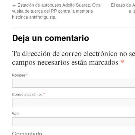
←
Estación de autobuses Adolfo Suarez. Otra
El caso de A
vuelta de tuerca del PP contra la memoria
a l
histórica antifranquista.
Deja un comentario
Tu dirección de correo electrónico no s
*
campos necesarios están marcados
Nombre
*
Correo electrónico
*
Web
Comentario