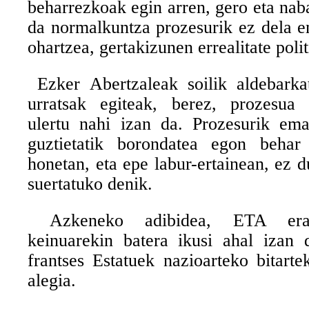
beharrezkoak egin arren, gero eta na
da normalkuntza prozesurik ez dela e
ohartzea, gertakizunen errealitate poli
Ezker Abertzaleak soilik aldebarka
urratsak egiteak, berez, prozesua 
ulertu nahi izan da. Prozesurik ema
guztietatik borondatea egon beh
honetan, eta epe labur-ertainean, ez 
suertatuko denik.
Azkeneko adibidea, ETA erak
keinuarekin batera ikusi ahal izan 
frantses Estatuek nazioarteko bitarte
alegia.