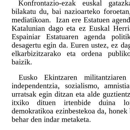
Konfrontazio-ezak euskal gatazk
bilakatu du, bai nazioarteko foroetan,
mediatikoan.
Izan ere Estatuen agend
Katalunian dago eta ez Euskal Herri
Espainiar Estatuaren agenda politik
desagertu egin da. Euren ustez, ez dag
elkarbizitzarako eta ordena publi
baizik.
Eusko Ekintzaren militantziaren
independentzia, sozialismo, amnisti
urratsak egin ditzan eta alde guztient
itxiko dituen irtenbide duina lor
demokratikoa ezinbestekoa da, honek 
behar den indar metaketa.