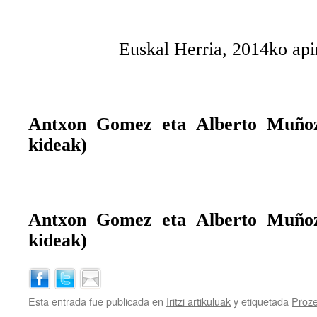
Euskal Herria, 2014ko apir
Antxon Gomez eta Alberto Muño
kideak)
Antxon Gomez eta Alberto Muño
kideak)
Esta entrada fue publicada en
Iritzi artikuluak
y etiquetada
Proz