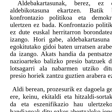
Aldebakartasunak, berez, ez d
aldebikotasuna ekartzen. Batik 
konfrontazio politikoa eta demokr
ulertzen ez bada. Konfrontazio politi
ez dute euskal herritarron borondate
izango. Hori gabe, aldebakartasuna 
egokitutako gidoi baten urratsen arab
da izango. Akats handia da pentsatze
nazioarteko balizko presio batzuek d
lotsagarri ala nabarmen utziko dit
presio horiek zantzu guztien arabera ez
Aldi berean, prozesurik ez dagoela g
ere, keinu, ekitaldi eta hitzaldi-sorta
da eta eszenifikazio hau ulertzek
handiagoak ditu ezker abertzaleko jen