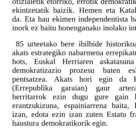
ofizialetik etorriko, errotik demokrat
ekintzetatik baizik. Hemen eta Kata
da. Eta hau ekimen independentista ba
inork ez baitu honenganako inolako int
85 urteetako bere ibilbide historik
akats estrategiko nabarmena errepikatu
hots, Euskal Herriaren askatasuna
demokratizazio prozesu baten es
pentsatzea. Akats hori egin da 
(Errepublika garaian) gaur arter
herritarrok ezin dugu gure gain
erantzukizuna, espainiarrena baita,
izan, edota ezin izan zuten Estatu f
haustura demokratikorik egin.