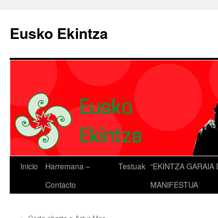
Eusko Ekintza
Inicio
Harremana –
Testuak
“EKINTZA GARAIA 
Contacto
MANIFESTUA
←
Carta oberta a Artur Mas