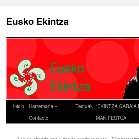
Eusko Ekintza
Inicio
Harremana –
Testuak
“EKINTZA GARAIA 
Contacto
MANIFESTUA
←
Los ex-lehendakaris y demás añadidos todos
Elkarretarat