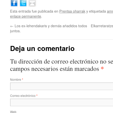
Esta entrada fue publicada en
Prentsa oharrak
y etiquetada
amn
enlace permanente
.
←
Los ex-lehendakaris y demás añadidos todos
Elkarretarat
juntos.
Deja un comentario
Tu dirección de correo electrónico no s
*
campos necesarios están marcados
Nombre
*
Correo electrónico
*
Web