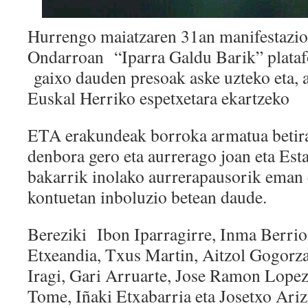
Hurrengo maiatzaren 31an manifestazio 
Ondarroan
“Iparra Galdu Barik” plata
gaixo dauden presoak
aske uzteko eta, a
Euskal Herriko espetxetara ekartzeko
ETA erakundeak borroka armatua betira
denbora gero eta aurrerago joan eta Est
bakarrik inolako aurrerapausorik eman e
kontuetan inboluzio betean daude.
Bereziki
Ibon
Iparragirre
, Inma
Berrio
Etxeandia
, Txus
Martin
, Aitzol
Gogorz
Iragi, Gari
Arruarte
, Jose Ramon
Lopez
Tome
, Iñaki
Etxabarria
eta Josetxo
Ari