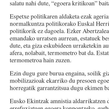
salatu nahi dute, “egoera kritikoan” bai
Espetxe politikaren aldaketa ezak ageri
normalkuntza politikorako Euskal Herr
politikorik ez dagoela. Ezker Abertzale
emandako urratsen aurrean, estatuek bes
dute, eta giza eskubideen urraketekin au
afera, nolabait, termometro bat da. Esta
termometroa hain zuzen.
Ezin dugu gure burua engaina, soilik gi
mobilizazioak ekarriko du presoen egoe
horregatik garrantzitsua dugu ekimen ba
Eusko Ekintzak amnistia aldarrikatzen d
errefuxiatuen egoera konpontzeko, garbi