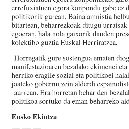
errefuxiatuen egora konpondu gabe ez 
politikorik gurean. Baina amnistia helbu
bitartean, beharrezkoak ditugu urratsak
egoeran, hala nola gaixorik dauden pres
kolektibo guztia Euskal Herriratzea.
Horregatik gure sostengua ematen dio
manifestazioaren bezalako ekimenei eta 
herriko eragile sozial eta politikoei ha
joateko gobernu zein alderdi espainolist
aurrean. Era horretan behar den bezalak
politikoa sortuko da eman beharreko al
Eusko Ekintza