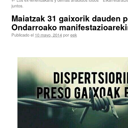
juntos.
Maiatzak 31 gaixorik dauden 
Ondarroako manifestazioareki
Publicado el
10 mayo, 2014
por
eek